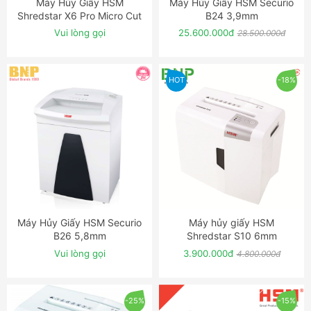
Máy Hủy Giấy HSM
Máy Hủy Giấy HSM Securio
ĐẶT NGAY
ĐẶT NGAY
Shredstar X6 Pro Micro Cut
B24 3,9mm
Shredder
Vui lòng gọi
25.600.000đ
28.500.000đ
HOT
-18%
Máy Hủy Giấy HSM Securio
Máy hủy giấy HSM
ĐẶT NGAY
ĐẶT NGAY
B26 5,8mm
Shredstar S10 6mm
Vui lòng gọi
3.900.000đ
4.800.000đ
-25%
-15%