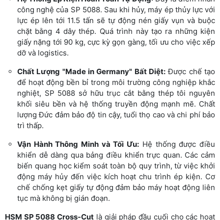
công nghệ của SP 5088. Sau khi hủy, máy ép thủy lực với
lực ép lên tới 11.5 tấn sẽ tự động nén giấy vụn và buộc
chặt bằng 4 dây thép. Quá trình này tạo ra những kiện
giấy nặng tới 90 kg, cực kỳ gọn gàng, tối ưu cho việc xếp
dỡ và logistics.
Chất Lượng "Made in Germany" Bất Diệt:
Được chế tạo
để hoạt động bền bỉ trong môi trường công nghiệp khắc
nghiệt, SP 5088 sở hữu trục cắt bằng thép tôi nguyên
khối siêu bền và hệ thống truyền động mạnh mẽ. Chất
lượng Đức đảm bảo độ tin cậy, tuổi thọ cao và chi phí bảo
trì thấp.
Vận Hành Thông Minh và Tối Ưu:
Hệ thống được điều
khiển dễ dàng qua bảng điều khiển trực quan. Các cảm
biến quang học kiểm soát toàn bộ quy trình, từ việc khởi
động máy hủy đến việc kích hoạt chu trình ép kiện. Cơ
chế chống kẹt giấy tự động đảm bảo máy hoạt động liên
tục mà không bị gián đoạn.
HSM SP 5088 Cross-Cut
là giải pháp đầu cuối cho các hoạt