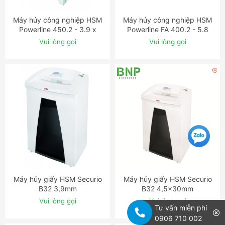
Máy hủy công nghiệp HSM
Máy hủy công nghiệp HSM
ĐẶT NGAY
ĐẶT NGAY
Powerline 450.2 - 3.9 x
Powerline FA 400.2 - 5.8
40mm
mm
Vui lòng gọi
Vui lòng gọi
Máy hủy giấy HSM Securio
Máy hủy giấy HSM Securio
ĐẶT NGAY
ĐẶT NGAY
B32 3,9mm
B32 4,5x30mm
Vui lòng gọi
Vui lòng gọi
Tư vấn miễn phí
0906 710 002