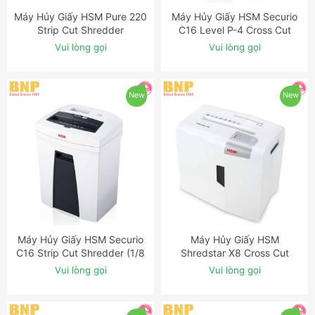
Máy Hủy Giấy HSM Pure 220
Máy Hủy Giấy HSM Securio
ĐẶT NGAY
ĐẶT NGAY
Strip Cut Shredder
C16 Level P-4 Cross Cut
Shredder
Vui lòng gọi
Vui lòng gọi
New
New
Máy Hủy Giấy HSM Securio
Máy Hủy Giấy HSM
ĐẶT NGAY
ĐẶT NGAY
C16 Strip Cut Shredder (1/8
Shredstar X8 Cross Cut
inch)
Shredder
Vui lòng gọi
Vui lòng gọi