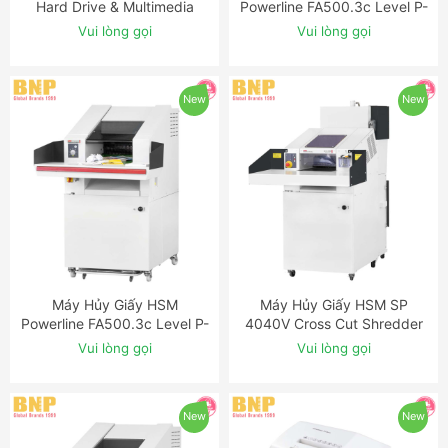
Hard Drive & Multimedia
Powerline FA500.3c Level P-
Shredder
2 Strip Cut Industrial
Vui lòng gọi
Vui lòng gọi
Shredder
New
New
Máy Hủy Giấy HSM
Máy Hủy Giấy HSM SP
ĐẶT NGAY
ĐẶT NGAY
Powerline FA500.3c Level P-
4040V Cross Cut Shredder
3 Cross Cut Industrial
Baler Combination
Vui lòng gọi
Vui lòng gọi
Shredder
New
New