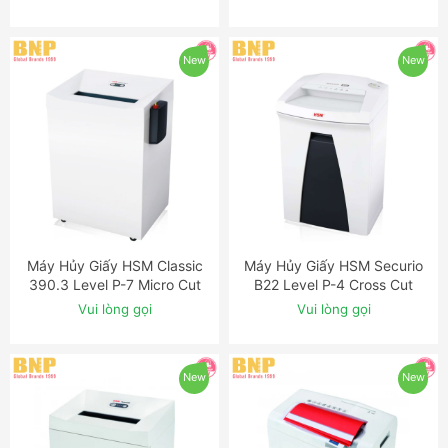
Oiler
New
New
Máy Hủy Giấy HSM Classic
Máy Hủy Giấy HSM Securio
ĐẶT NGAY
ĐẶT NGAY
390.3 Level P-7 Micro Cut
B22 Level P-4 Cross Cut
Shredder with Automatic
Shredder
Vui lòng gọi
Vui lòng gọi
Oiler
New
New