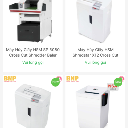
Máy Hủy Giấy HSM SP 5080
Máy Hủy Giấy HSM
ĐẶT NGAY
ĐẶT NGAY
Cross Cut Shredder Baler
Shredstar X12 Cross Cut
Combination
Shredder
Vui lòng gọi
Vui lòng gọi
New
New