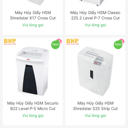
Máy Hủy Giấy HSM
Máy Hủy Giấy HSM Classic
ĐẶT NGAY
ĐẶT NGAY
Shredstar X17 Cross Cut
225.2 Level P-7 Cross Cut
Shredder
Shredder with Automatic
Vui lòng gọi
Vui lòng gọi
Oiler
New
New
Máy Hủy Giấy HSM Securio
Máy Hủy Giấy HSM
ĐẶT NGAY
ĐẶT NGAY
B22 Level P-5 Micro Cut
Shredstar S25 Strip Cut
Shredder
Shredder
Vui lòng gọi
Vui lòng gọi