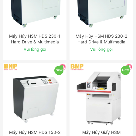
Máy Hủy HSM HDS 230-1
Máy Hủy HSM HDS 230-2
ĐẶT NGAY
ĐẶT NGAY
Hard Drive & Multimedia
Hard Drive & Multimedia
Shredder
Shredder
Vui lòng gọi
Vui lòng gọi
New
New
Máy Hủy HSM HDS 150-2
Máy Hủy Giấy HSM
ĐẶT NGAY
ĐẶT NGAY