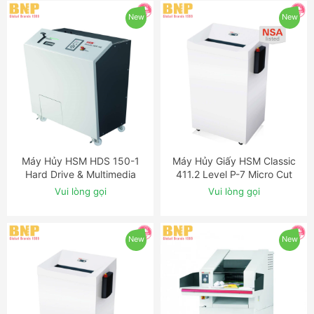
New
New
Máy Hủy HSM HDS 150-1
Máy Hủy Giấy HSM Classic
ĐẶT NGAY
ĐẶT NGAY
Hard Drive & Multimedia
411.2 Level P-7 Micro Cut
Shredder
Shredder with Auto-Oiler
Vui lòng gọi
Vui lòng gọi
New
New