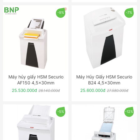
-9%
-7%
Máy hủy giấy HSM Securio
Máy Hủy Giấy HSM Securio
ĐẶT NGAY
ĐẶT NGAY
AF150 4,5x30mm
B24 4,5x30mm
25.530.000đ
25.600.000đ
28.140.000đ
27.580.000đ
-5%
-12%