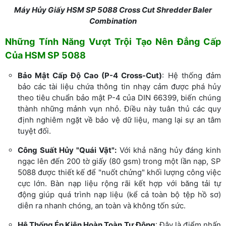
Máy Hủy Giấy HSM SP 5088 Cross Cut Shredder Baler
Combination
Những Tính Năng Vượt Trội Tạo Nên Đẳng Cấp
Của HSM SP 5088
Bảo Mật Cấp Độ Cao (P-4 Cross-Cut)
: Hệ thống đảm
bảo các tài liệu chứa thông tin nhạy cảm được phá hủy
theo tiêu chuẩn bảo mật P-4 của DIN 66399, biến chúng
thành những mảnh vụn nhỏ. Điều này tuân thủ các quy
định nghiêm ngặt về bảo vệ dữ liệu, mang lại sự an tâm
tuyệt đối.
Công Suất Hủy "Quái Vật":
Với khả năng hủy đáng kinh
ngạc lên đến 200 tờ giấy (80 gsm) trong một lần nạp, SP
5088 được thiết kế để "nuốt chửng" khối lượng công việc
cực lớn. Bàn nạp liệu rộng rãi kết hợp với băng tải tự
động giúp quá trình nạp liệu (kể cả toàn bộ tệp hồ sơ)
diễn ra nhanh chóng, an toàn và không tốn sức.
Hệ Thống Ép Kiện Hoàn Toàn Tự Động
: Đây là điểm nhấn