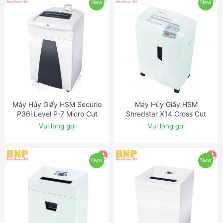
New
New
Máy Hủy Giấy HSM Securio
Máy Hủy Giấy HSM
ĐẶT NGAY
ĐẶT NGAY
P36i Level P-7 Micro Cut
Shredstar X14 Cross Cut
Shredder with OMDD Slot
Shredder
Vui lòng gọi
Vui lòng gọi
New
New