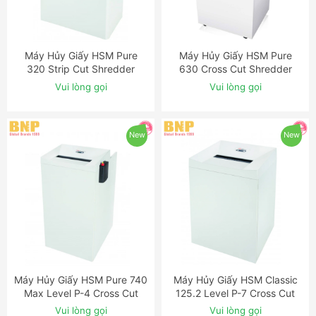
Máy Hủy Giấy HSM Pure
Máy Hủy Giấy HSM Pure
ĐẶT NGAY
ĐẶT NGAY
320 Strip Cut Shredder
630 Cross Cut Shredder
Vui lòng gọi
Vui lòng gọi
New
New
Máy Hủy Giấy HSM Pure 740
Máy Hủy Giấy HSM Classic
ĐẶT NGAY
ĐẶT NGAY
Max Level P-4 Cross Cut
125.2 Level P-7 Cross Cut
Shredder
Shredder with Automatic
Vui lòng gọi
Vui lòng gọi