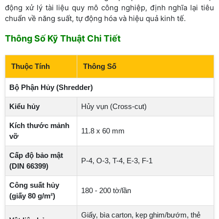
động xử lý tài liệu quy mô công nghiệp, định nghĩa lại tiêu
chuẩn về năng suất, tự động hóa và hiệu quả kinh tế.
Thông Số Kỹ Thuật Chi Tiết
Thuộc Tính
Thông Số
Bộ Phận Hủy (Shredder)
Kiểu hủy
Hủy vụn (Cross-cut)
Kích thước mảnh
11.8 x 60 mm
vỡ
Cấp độ bảo mật
P-4, O-3, T-4, E-3, F-1
(DIN 66399)
Công suất hủy
180 - 200 tờ/lần
(giấy 80 g/m²)
Giấy, bìa carton, kẹp ghim/bướm, thẻ