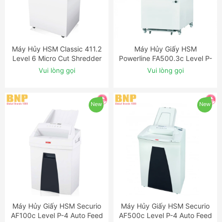
Máy Hủy HSM Classic 411.2
Máy Hủy Giấy HSM
ĐẶT NGAY
ĐẶT NGAY
Level 6 Micro Cut Shredder
Powerline FA500.3c Level P-
with OMDD Slot
5 Cross Cut Industrial
Vui lòng gọi
Vui lòng gọi
Shredder
New
New
Máy Hủy Giấy HSM Securio
Máy Hủy Giấy HSM Securio
ĐẶT NGAY
ĐẶT NGAY
AF100c Level P-4 Auto Feed
AF500c Level P-4 Auto Feed