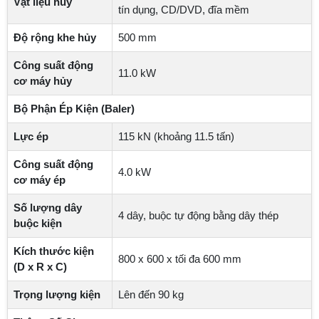
Vật liệu hủy
tín dụng, CD/DVD, đĩa mềm
Độ rộng khe hủy
500 mm
Công suất động
11.0 kW
cơ máy hủy
Bộ Phận Ép Kiện (Baler)
Lực ép
115 kN (khoảng 11.5 tấn)
Công suất động
4.0 kW
cơ máy ép
Số lượng dây
4 dây, buộc tự động bằng dây thép
buộc kiện
Kích thước kiện
800 x 600 x tối đa 600 mm
(D x R x C)
Trọng lượng kiện
Lên đến 90 kg