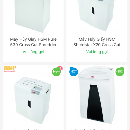
Máy Hủy Giấy HSM Pure
Máy Hủy Giấy HSM
ĐẶT NGAY
ĐẶT NGAY
530 Cross Cut Shredder
Shredstar X20 Cross Cut
Shredder
Vui lòng gọi
Vui lòng gọi
New
HOT
-10%