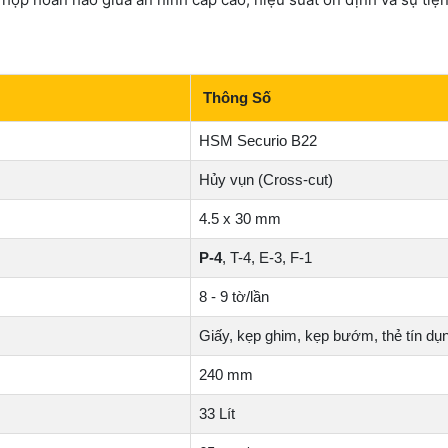
Thông Số
HSM Securio B22
Hủy vụn (Cross-cut)
4.5 x 30 mm
P-4
, T-4, E-3, F-1
8 - 9 tờ/lần
Giấy, kẹp ghim, kẹp bướm, thẻ tín dụ
240 mm
33 Lít