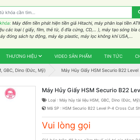
 khóa:
Máy đếm tiền phát hiện tiền giả Hitachi, máy phân loại tiền AT
iệu các loại ( giấy, film, thẻ từ, ổ đĩa cứng, CD,… ), máy tạo sóng bìa 
áy đóng sách tự động, máy ép plastic, máy lọc không khí USA,...
THƯƠNG HIỆU
VIDEO SẢN PHẨM
TIN TỨC
C
M, GBC, Dino (Đức, Mỹ)
Máy Hủy Giấy HSM Securio B22 Level 
Máy Hủy Giấy HSM Securio B22 Lev
Loại : Máy hủy tài liệu HSM, GBC, Dino (Đức, Mỹ)
Mã SP : HSM Securio B22 Level P-4 Cross Cut S
Vui lòng gọi