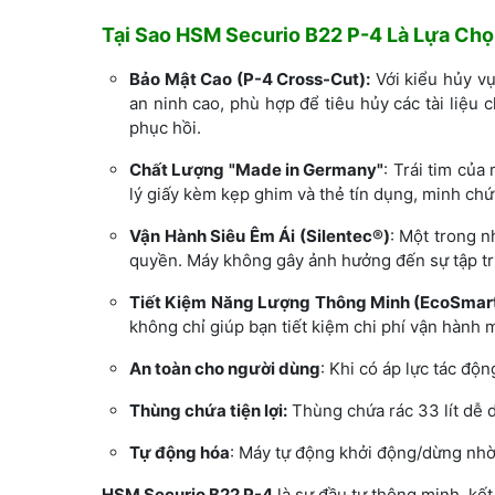
Tại Sao HSM Securio B22 P-4 Là Lựa Ch
Bảo Mật Cao (P-4 Cross-Cut):
Với kiểu hủy vụ
an ninh cao, phù hợp để tiêu hủy các tài liệu 
phục hồi.
Chất Lượng "Made in Germany"
: Trái tim của
lý giấy kèm kẹp ghim và thẻ tín dụng, minh ch
Vận Hành Siêu Êm Ái (Silentec®)
: Một trong 
quyền. Máy không gây ảnh hưởng đến sự tập tr
Tiết Kiệm Năng Lượng Thông Minh (EcoSmar
không chỉ giúp bạn tiết kiệm chi phí vận hành
An toàn cho người dùng
: Khi có áp lực tác độ
Thùng chứa tiện lợi:
Thùng chứa rác 33 lít dễ d
Tự động hóa
: Máy tự động khởi động/dừng nhờ 
HSM Securio B22 P-4
là sự đầu tư thông minh, kết