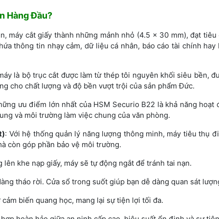
ọn Hàng Đầu?
n, máy cắt giấy thành những mảnh nhỏ (4.5 x 30 mm), đạt tiêu
chứa thông tin nhạy cảm, dữ liệu cá nhân, báo cáo tài chính ha
 máy là bộ trục cắt được làm từ thép tôi nguyên khối siêu bền,
ứng cho chất lượng và độ bền vượt trội của sản phẩm Đức.
những ưu điểm lớn nhất của HSM Securio B22 là khả năng hoạt
ung và môi trường làm việc chung của văn phòng.
t)
: Với hệ thống quản lý năng lượng thông minh, máy tiêu thụ đ
 mà còn góp phần bảo vệ môi trường.
ng lên khe nạp giấy, máy sẽ tự động ngắt để tránh tai nạn.
àng tháo rời. Cửa sổ trong suốt giúp bạn dễ dàng quan sát lượn
cảm biến quang học, mang lại sự tiện lợi tối đa.
 hợp hoàn hảo giữa an ninh cấp cao, hiệu suất ổn định và sự ti