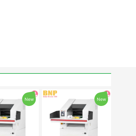
New
New