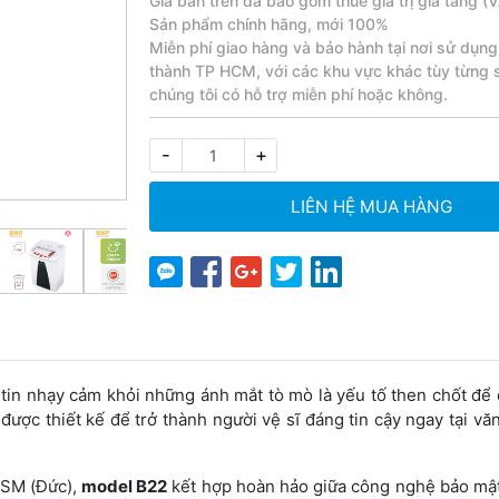
Giá bán trên đã bao gồm thuế giá trị gia tăng (
Sản phẩm chính hãng, mới 100%
Miễn phí giao hàng và bảo hành tại nơi sử dụng
thành TP HCM, với các khu vực khác tùy từng
chúng tôi có hỗ trợ miễn phí hoặc không.
-
+
LIÊN HỆ MUA HÀNG
tin nhạy cảm khỏi những ánh mắt tò mò là yếu tố then chốt để 
được thiết kế để trở thành người vệ sĩ đáng tin cậy ngay tại vă
HSM (Đức),
model B22
kết hợp hoàn hảo giữa công nghệ bảo mật c