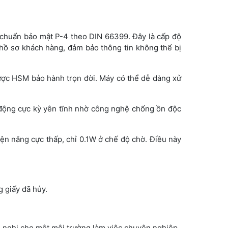
 chuẩn bảo mật P-4 theo DIN 66399. Đây là cấp độ
y hồ sơ khách hàng, đảm bảo thông tin không thể bị
 được HSM bảo hành trọn đời. Máy có thể dễ dàng xử
 động cực kỳ yên tĩnh nhờ công nghệ chống ồn độc
iện năng cực thấp, chỉ 0.1W ở chế độ chờ. Điều này
g giấy đã hủy.
ện nghi cho một môi trường làm việc chuyên nghiệp.