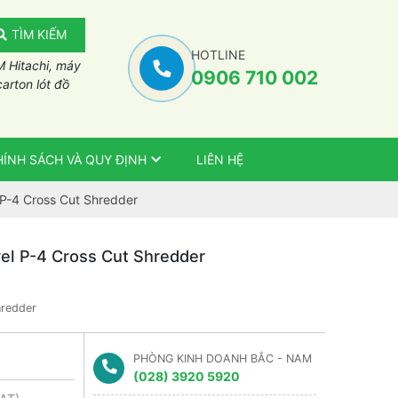
TÌM KIẾM
HOTLINE
M Hitachi, máy
0906 710 002
carton lót đồ
HÍNH SÁCH VÀ QUY ĐỊNH
LIÊN HỆ
P-4 Cross Cut Shredder
el P-4 Cross Cut Shredder
hredder
PHÒNG KINH DOANH BẮC - NAM
(028) 3920 5920