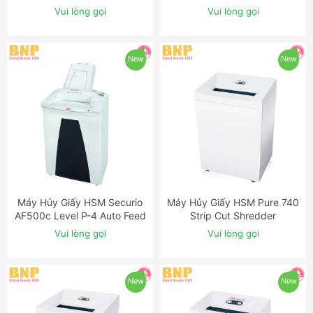
5 Cross Cut Industrial
Shredder
Vui lòng gọi
Vui lòng gọi
Shredder
New
New
Máy Hủy Giấy HSM Securio
Máy Hủy Giấy HSM Pure 740
ĐẶT NGAY
ĐẶT NGAY
AF500c Level P-4 Auto Feed
Strip Cut Shredder
Shredder
Vui lòng gọi
Vui lòng gọi
New
New