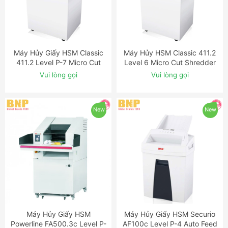
Máy Hủy Giấy HSM Classic
Máy Hủy HSM Classic 411.2
ĐẶT NGAY
ĐẶT NGAY
411.2 Level P-7 Micro Cut
Level 6 Micro Cut Shredder
Shredder with Auto-Oiler
with OMDD Slot
Vui lòng gọi
Vui lòng gọi
New
New
Máy Hủy Giấy HSM
Máy Hủy Giấy HSM Securio
ĐẶT NGAY
ĐẶT NGAY
Powerline FA500.3c Level P-
AF100c Level P-4 Auto Feed