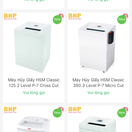
New
New
Máy Hủy Giấy HSM Classic
Máy Hủy Giấy HSM Classic
ĐẶT NGAY
ĐẶT NGAY
125.2 Level P-7 Cross Cut
390.3 Level P-7 Micro Cut
Shredder with Automatic
Shredder with Automatic
Vui lòng gọi
Vui lòng gọi
Oiler
Oiler
New
New