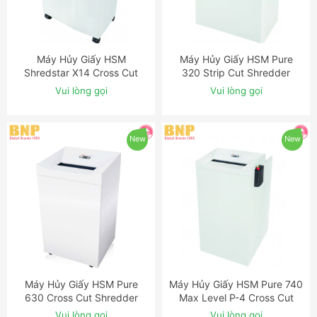
Máy Hủy Giấy HSM
Máy Hủy Giấy HSM Pure
ĐẶT NGAY
ĐẶT NGAY
Shredstar X14 Cross Cut
320 Strip Cut Shredder
Shredder
Vui lòng gọi
Vui lòng gọi
New
New
Máy Hủy Giấy HSM Pure
Máy Hủy Giấy HSM Pure 740
ĐẶT NGAY
ĐẶT NGAY
630 Cross Cut Shredder
Max Level P-4 Cross Cut
Shredder
Vui lòng gọi
Vui lòng gọi