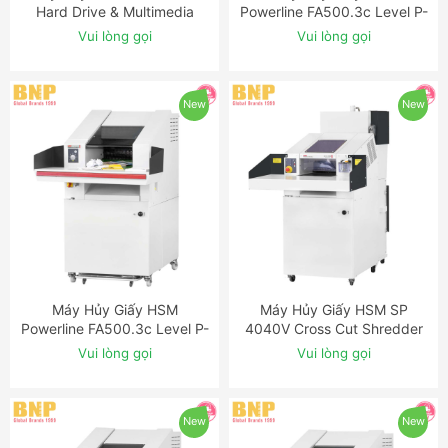
Hard Drive & Multimedia
Powerline FA500.3c Level P-
Shredder
2 Strip Cut Industrial
Vui lòng gọi
Vui lòng gọi
Shredder
New
New
Máy Hủy Giấy HSM
Máy Hủy Giấy HSM SP
ĐẶT NGAY
ĐẶT NGAY
Powerline FA500.3c Level P-
4040V Cross Cut Shredder
3 Cross Cut Industrial
Baler Combination
Vui lòng gọi
Vui lòng gọi
Shredder
New
New