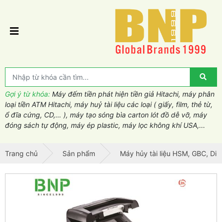
Gợi ý từ khóa:
Máy đếm tiền phát hiện tiền giả Hitachi, máy phân
loại tiền ATM Hitachi, máy huỷ tài liệu các loại ( giấy, film, thẻ từ,
ổ đĩa cứng, CD,… ), máy tạo sóng bìa carton lót đồ dễ vỡ, máy
đóng sách tự động, máy ép plastic, máy lọc không khí USA,...
Trang chủ
Sản phẩm
Máy hủy tài liệu HSM, GBC, Din