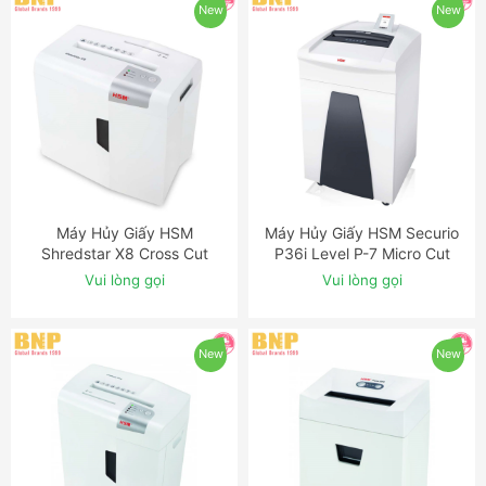
New
New
Máy Hủy Giấy HSM
Máy Hủy Giấy HSM Securio
ĐẶT NGAY
ĐẶT NGAY
Shredstar X8 Cross Cut
P36i Level P-7 Micro Cut
Shredder
Shredder with OMDD Slot
Vui lòng gọi
Vui lòng gọi
New
New