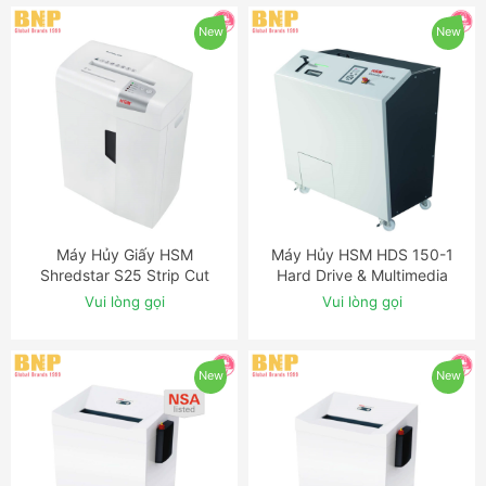
New
New
Máy Hủy Giấy HSM
Máy Hủy HSM HDS 150-1
ĐẶT NGAY
ĐẶT NGAY
Shredstar S25 Strip Cut
Hard Drive & Multimedia
Shredder
Shredder
Vui lòng gọi
Vui lòng gọi
New
New