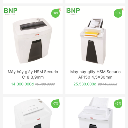
-8%
-9%
Máy hủy giấy HSM Securio
Máy hủy giấy HSM Securio
ĐẶT NGAY
ĐẶT NGAY
C18 3,9mm
AF150 4,5x30mm
14.300.000đ
25.530.000đ
15.700.000đ
28.140.000đ
-7%
-5%