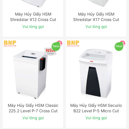
Máy Hủy Giấy HSM
Máy Hủy Giấy HSM
ĐẶT NGAY
ĐẶT NGAY
Shredstar X12 Cross Cut
Shredstar X17 Cross Cut
Shredder
Shredder
Vui lòng gọi
Vui lòng gọi
New
New
Máy Hủy Giấy HSM Classic
Máy Hủy Giấy HSM Securio
ĐẶT NGAY
ĐẶT NGAY
225.2 Level P-7 Cross Cut
B22 Level P-5 Micro Cut
Shredder with Automatic
Shredder
Vui lòng gọi
Vui lòng gọi
Oiler