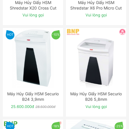
Máy Hủy Giấy HSM
Máy Hủy Giấy HSM
ĐẶT NGAY
ĐẶT NGAY
Shredstar X20 Cross Cut
Shredstar X6 Pro Micro Cut
Shredder
Shredder
Vui lòng gọi
Vui lòng gọi
HOT
-10%
Máy Hủy Giấy HSM Securio
Máy Hủy Giấy HSM Securio
ĐẶT NGAY
ĐẶT NGAY
B24 3,9mm
B26 5,8mm
25.600.000đ
Vui lòng gọi
28.500.000đ
HOT
-18%
-25%