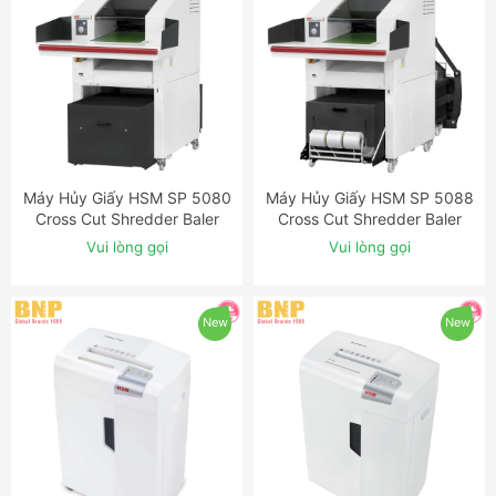
Máy Hủy Giấy HSM SP 5080
Máy Hủy Giấy HSM SP 5088
ĐẶT NGAY
ĐẶT NGAY
Cross Cut Shredder Baler
Cross Cut Shredder Baler
Combination
Combination
Vui lòng gọi
Vui lòng gọi
New
New