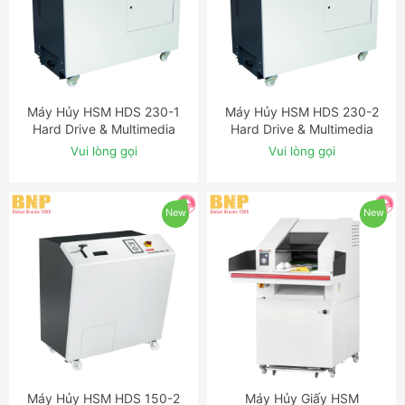
Máy Hủy HSM HDS 230-1
Máy Hủy HSM HDS 230-2
ĐẶT NGAY
ĐẶT NGAY
Hard Drive & Multimedia
Hard Drive & Multimedia
Shredder
Shredder
Vui lòng gọi
Vui lòng gọi
New
New
Máy Hủy HSM HDS 150-2
Máy Hủy Giấy HSM
ĐẶT NGAY
ĐẶT NGAY