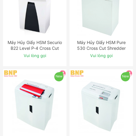
Máy Hủy Giấy HSM Securio
Máy Hủy Giấy HSM Pure
ĐẶT NGAY
ĐẶT NGAY
B22 Level P-4 Cross Cut
530 Cross Cut Shredder
Shredder
Vui lòng gọi
Vui lòng gọi
New
New