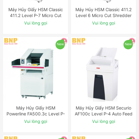
Máy Hủy Giấy HSM Classic
Máy Hủy HSM Classic 411.2
ĐẶT NGAY
ĐẶT NGAY
411.2 Level P-7 Micro Cut
Level 6 Micro Cut Shredder
Shredder with Auto-Oiler
with OMDD Slot
Vui lòng gọi
Vui lòng gọi
New
New
Máy Hủy Giấy HSM
Máy Hủy Giấy HSM Securio
ĐẶT NGAY
ĐẶT NGAY
Powerline FA500.3c Level P-
AF100c Level P-4 Auto Feed
5 Cross Cut Industrial
Shredder
Vui lòng gọi
Vui lòng gọi
Shredder