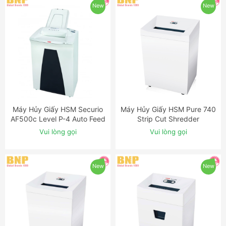
New
New
Máy Hủy Giấy HSM Securio
Máy Hủy Giấy HSM Pure 740
ĐẶT NGAY
ĐẶT NGAY
AF500c Level P-4 Auto Feed
Strip Cut Shredder
Shredder
Vui lòng gọi
Vui lòng gọi
New
New