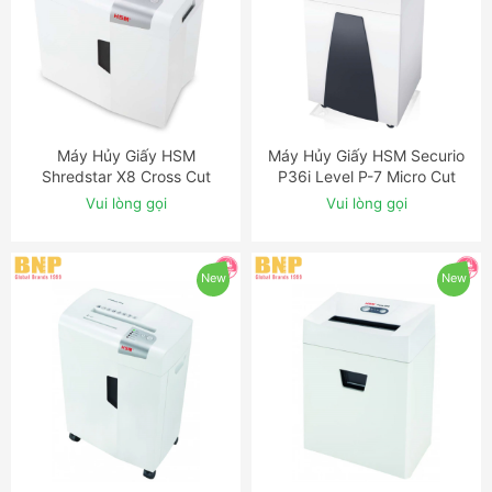
Máy Hủy Giấy HSM
Máy Hủy Giấy HSM Securio
ĐẶT NGAY
ĐẶT NGAY
Shredstar X8 Cross Cut
P36i Level P-7 Micro Cut
Shredder
Shredder with OMDD Slot
Vui lòng gọi
Vui lòng gọi
New
New