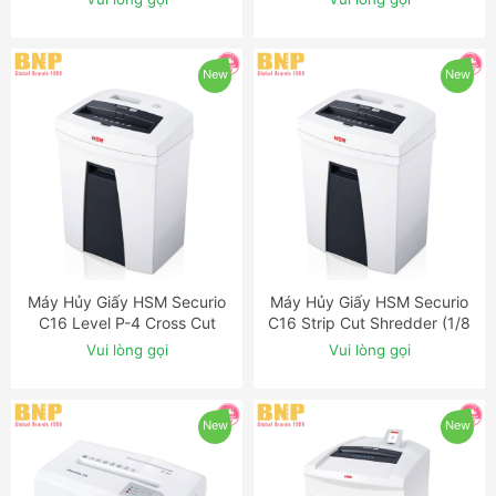
New
New
Máy Hủy Giấy HSM Securio
Máy Hủy Giấy HSM Securio
ĐẶT NGAY
ĐẶT NGAY
C16 Level P-4 Cross Cut
C16 Strip Cut Shredder (1/8
Shredder
inch)
Vui lòng gọi
Vui lòng gọi
New
New