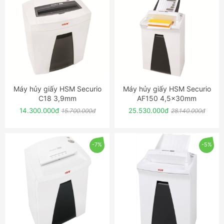
Máy hủy giấy HSM Securio
Máy hủy giấy HSM Securio
ĐẶT NGAY
ĐẶT NGAY
C18 3,9mm
AF150 4,5x30mm
14.300.000đ
25.530.000đ
15.700.000đ
28.140.000đ
-7%
-5%