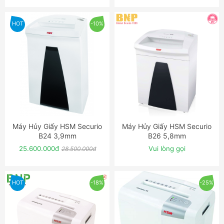
HOT
-10%
Máy Hủy Giấy HSM Securio
Máy Hủy Giấy HSM Securio
ĐẶT NGAY
ĐẶT NGAY
B24 3,9mm
B26 5,8mm
25.600.000đ
Vui lòng gọi
28.500.000đ
HOT
-18%
-25%