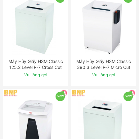
Máy Hủy Giấy HSM Classic
Máy Hủy Giấy HSM Classic
ĐẶT NGAY
ĐẶT NGAY
125.2 Level P-7 Cross Cut
390.3 Level P-7 Micro Cut
Shredder with Automatic
Shredder with Automatic
Vui lòng gọi
Vui lòng gọi
Oiler
Oiler
New
New