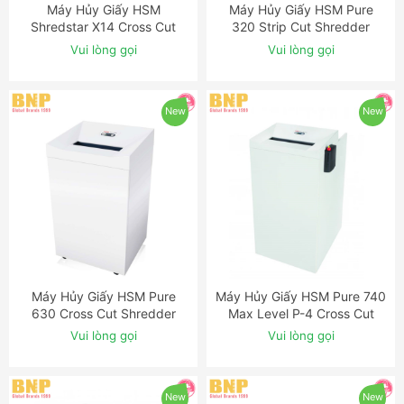
Máy Hủy Giấy HSM
Máy Hủy Giấy HSM Pure
ĐẶT NGAY
ĐẶT NGAY
Shredstar X14 Cross Cut
320 Strip Cut Shredder
Shredder
Vui lòng gọi
Vui lòng gọi
New
New
Máy Hủy Giấy HSM Pure
Máy Hủy Giấy HSM Pure 740
ĐẶT NGAY
ĐẶT NGAY
630 Cross Cut Shredder
Max Level P-4 Cross Cut
Shredder
Vui lòng gọi
Vui lòng gọi
New
New