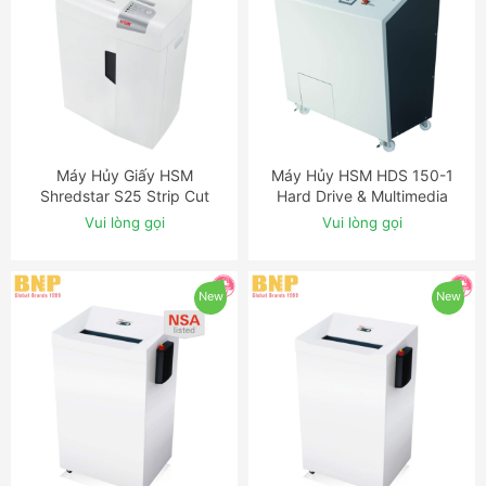
Máy Hủy Giấy HSM
Máy Hủy HSM HDS 150-1
ĐẶT NGAY
ĐẶT NGAY
Shredstar S25 Strip Cut
Hard Drive & Multimedia
Shredder
Shredder
Vui lòng gọi
Vui lòng gọi
New
New