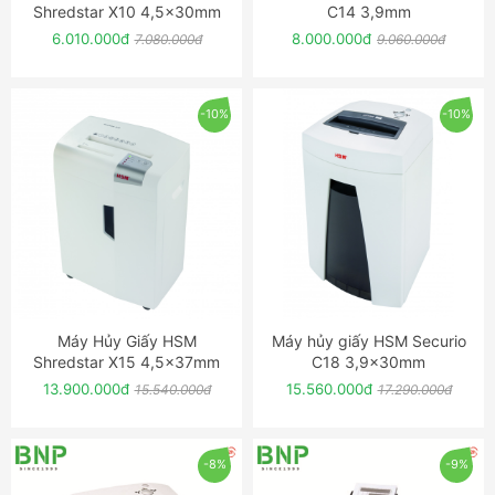
Shredstar X10 4,5x30mm
C14 3,9mm
6.010.000đ
8.000.000đ
7.080.000đ
9.060.000đ
-10%
-10%
Máy Hủy Giấy HSM
Máy hủy giấy HSM Securio
ĐẶT NGAY
ĐẶT NGAY
Shredstar X15 4,5x37mm
C18 3,9x30mm
13.900.000đ
15.560.000đ
15.540.000đ
17.290.000đ
-8%
-9%