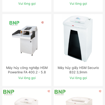
40mm
Vui lòng gọi
Vui lòng gọi
Máy hủy công nghiệp HSM
Máy hủy giấy HSM Securio
ĐẶT NGAY
ĐẶT NGAY
Powerline FA 400.2 - 5.8
B32 3,9mm
mm
Vui lòng gọi
Vui lòng gọi