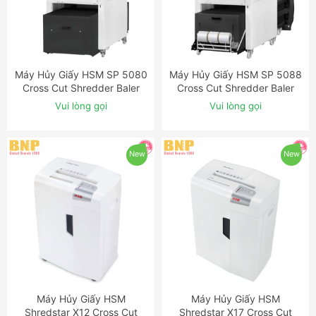
Máy Hủy Giấy HSM SP 5080
Máy Hủy Giấy HSM SP 5088
ĐẶT NGAY
ĐẶT NGAY
Cross Cut Shredder Baler
Cross Cut Shredder Baler
Combination
Combination
Vui lòng gọi
Vui lòng gọi
New
New
Máy Hủy Giấy HSM
Máy Hủy Giấy HSM
ĐẶT NGAY
ĐẶT NGAY
Shredstar X12 Cross Cut
Shredstar X17 Cross Cut