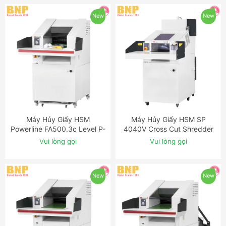
New
New
Máy Hủy Giấy HSM
Máy Hủy Giấy HSM SP
ĐẶT NGAY
ĐẶT NGAY
Powerline FA500.3c Level P-
4040V Cross Cut Shredder
3 Cross Cut Industrial
Baler Combination
Vui lòng gọi
Vui lòng gọi
Shredder
New
New