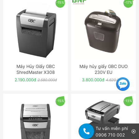
-15%
-17%
Máy Hủy Giấy GBC
Máy hủy giấy GBC DUO
ĐẶT NGAY
ĐẶT NGAY
ShredMaster X308
230V EU
2.190.000đ
3.800.000đ
2.580.000đ
4.620.000đ
-15%
-13%
Tư vấn miễn phí
0906 710 002