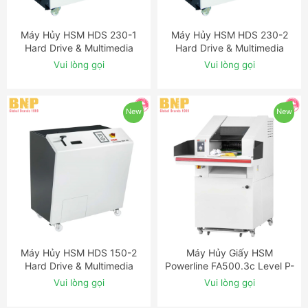
Máy Hủy HSM HDS 230-1
Máy Hủy HSM HDS 230-2
ĐẶT NGAY
ĐẶT NGAY
Hard Drive & Multimedia
Hard Drive & Multimedia
Shredder
Shredder
Vui lòng gọi
Vui lòng gọi
New
New
Máy Hủy HSM HDS 150-2
Máy Hủy Giấy HSM
ĐẶT NGAY
ĐẶT NGAY
Hard Drive & Multimedia
Powerline FA500.3c Level P-
Shredder
2 Strip Cut Industrial
Vui lòng gọi
Vui lòng gọi
Shredder