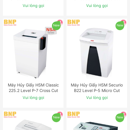
Shredder
Shredder
Vui lòng gọi
Vui lòng gọi
New
New
Máy Hủy Giấy HSM Classic
Máy Hủy Giấy HSM Securio
ĐẶT NGAY
ĐẶT NGAY
225.2 Level P-7 Cross Cut
B22 Level P-5 Micro Cut
Shredder with Automatic
Shredder
Vui lòng gọi
Vui lòng gọi
Oiler
New
New