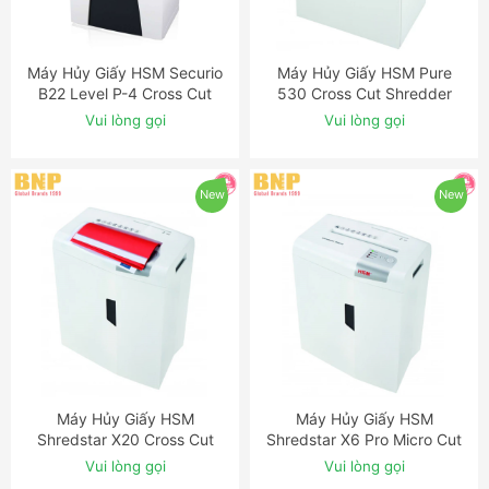
Máy Hủy Giấy HSM Securio
Máy Hủy Giấy HSM Pure
ĐẶT NGAY
ĐẶT NGAY
B22 Level P-4 Cross Cut
530 Cross Cut Shredder
Shredder
Vui lòng gọi
Vui lòng gọi
New
New
Máy Hủy Giấy HSM
Máy Hủy Giấy HSM
ĐẶT NGAY
ĐẶT NGAY
Shredstar X20 Cross Cut
Shredstar X6 Pro Micro Cut
Shredder
Shredder
Vui lòng gọi
Vui lòng gọi