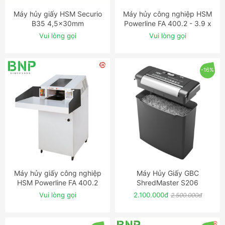
Máy hủy giấy HSM Securio
Máy hủy công nghiệp HSM
ĐẶT NGAY
ĐẶT NGAY
B35 4,5x30mm
Powerline FA 400.2 - 3.9 x
40mm
Vui lòng gọi
Vui lòng gọi
-16%
Máy hủy giấy công nghiệp
Máy Hủy Giấy GBC
ĐẶT NGAY
ĐẶT NGAY
HSM Powerline FA 400.2
ShredMaster S206
Vui lòng gọi
2.100.000đ
2.500.000đ