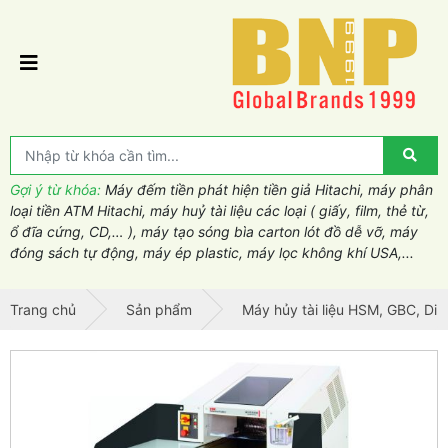
Gợi ý từ khóa:
Máy đếm tiền phát hiện tiền giả Hitachi, máy phân
loại tiền ATM Hitachi, máy huỷ tài liệu các loại ( giấy, film, thẻ từ,
ổ đĩa cứng, CD,… ), máy tạo sóng bìa carton lót đồ dễ vỡ, máy
đóng sách tự động, máy ép plastic, máy lọc không khí USA,...
Trang chủ
Sản phẩm
Máy hủy tài liệu HSM, GBC, Din