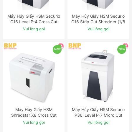
Máy Hủy Giấy HSM Securio
Máy Hủy Giấy HSM Securio
ĐẶT NGAY
ĐẶT NGAY
C16 Level P-4 Cross Cut
C16 Strip Cut Shredder (1/8
Shredder
inch)
Vui lòng gọi
Vui lòng gọi
New
New
Máy Hủy Giấy HSM
Máy Hủy Giấy HSM Securio
ĐẶT NGAY
ĐẶT NGAY
Shredstar X8 Cross Cut
P36i Level P-7 Micro Cut
Shredder
Shredder with OMDD Slot
Vui lòng gọi
Vui lòng gọi