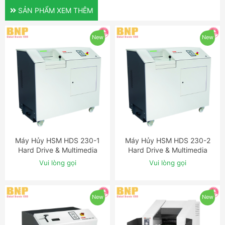
SẢN PHẨM XEM THÊM
New
New
Máy Hủy HSM HDS 230-1
Máy Hủy HSM HDS 230-2
ĐẶT NGAY
ĐẶT NGAY
Hard Drive & Multimedia
Hard Drive & Multimedia
Shredder
Shredder
Vui lòng gọi
Vui lòng gọi
New
New