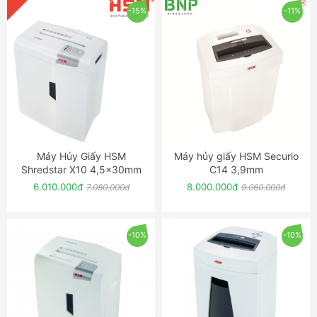
-15%
-11%
Máy Hủy Giấy HSM
Máy hủy giấy HSM Securio
ĐẶT NGAY
ĐẶT NGAY
Shredstar X10 4,5x30mm
C14 3,9mm
6.010.000đ
8.000.000đ
7.080.000đ
9.060.000đ
-10%
-10%