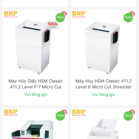
New
New
Máy Hủy Giấy HSM Classic
Máy Hủy HSM Classic 411.2
ĐẶT NGAY
ĐẶT NGAY
411.2 Level P-7 Micro Cut
Level 6 Micro Cut Shredder
Shredder with Auto-Oiler
with OMDD Slot
Vui lòng gọi
Vui lòng gọi
New
New