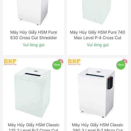
Máy Hủy Giấy HSM Pure
Máy Hủy Giấy HSM Pure 740
ĐẶT NGAY
ĐẶT NGAY
630 Cross Cut Shredder
Max Level P-4 Cross Cut
Shredder
Vui lòng gọi
Vui lòng gọi
New
New
Máy Hủy Giấy HSM Classic
Máy Hủy Giấy HSM Classic
ĐẶT NGAY
ĐẶT NGAY
125.2 Level P-7 Cross Cut
390.3 Level P-7 Micro Cut