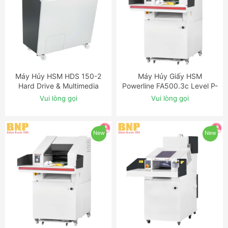
Máy Hủy HSM HDS 150-2
Máy Hủy Giấy HSM
ĐẶT NGAY
ĐẶT NGAY
Hard Drive & Multimedia
Powerline FA500.3c Level P-
Shredder
2 Strip Cut Industrial
Vui lòng gọi
Vui lòng gọi
Shredder
New
New