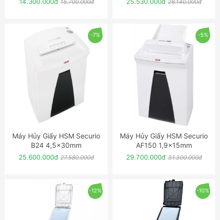
14.300.000đ
25.530.000đ
15.700.000đ
28.140.000đ
-7%
-5%
Máy Hủy Giấy HSM Securio
Máy Hủy Giấy HSM Securio
ĐẶT NGAY
ĐẶT NGAY
B24 4,5x30mm
AF150 1,9x15mm
25.600.000đ
29.700.000đ
27.580.000đ
31.300.000đ
-12%
-10%