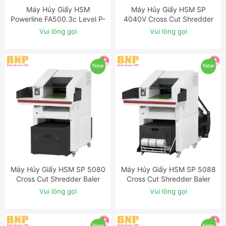
Máy Hủy Giấy HSM
Máy Hủy Giấy HSM SP
ĐẶT NGAY
ĐẶT NGAY
Powerline FA500.3c Level P-
4040V Cross Cut Shredder
3 Cross Cut Industrial
Baler Combination
Vui lòng gọi
Vui lòng gọi
Shredder
New
New
Máy Hủy Giấy HSM SP 5080
Máy Hủy Giấy HSM SP 5088
ĐẶT NGAY
ĐẶT NGAY
Cross Cut Shredder Baler
Cross Cut Shredder Baler
Combination
Combination
Vui lòng gọi
Vui lòng gọi
New
New