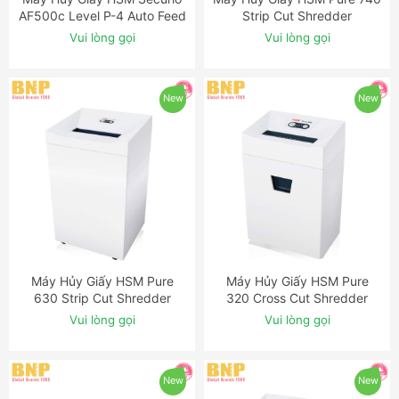
AF500c Level P-4 Auto Feed
Strip Cut Shredder
Shredder
Vui lòng gọi
Vui lòng gọi
New
New
Máy Hủy Giấy HSM Pure
Máy Hủy Giấy HSM Pure
ĐẶT NGAY
ĐẶT NGAY
630 Strip Cut Shredder
320 Cross Cut Shredder
Vui lòng gọi
Vui lòng gọi
New
New