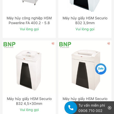
Máy hủy công nghiệp HSM
Máy hủy giấy HSM Securio
ĐẶT NGAY
ĐẶT NGAY
Powerline FA 400.2 - 5.8
B32 3,9mm
mm
Vui lòng gọi
Vui lòng gọi
Máy hủy giấy HSM Securio
Máy hủy giấy HSM Securio
ĐẶT NGAY
ĐẶT NGAY
B32 4,5x30mm
B35 3,9mm
Tư vấn miễn phí
Vui lòng gọi
Vui lòng gọi
0906 710 002