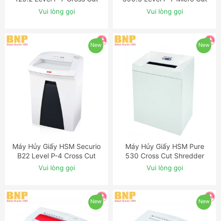
Shredder with Automatic
Shredder with Automatic
Vui lòng gọi
Vui lòng gọi
Oiler
Oiler
New
New
Máy Hủy Giấy HSM Securio
Máy Hủy Giấy HSM Pure
ĐẶT NGAY
ĐẶT NGAY
B22 Level P-4 Cross Cut
530 Cross Cut Shredder
Shredder
Vui lòng gọi
Vui lòng gọi
New
New