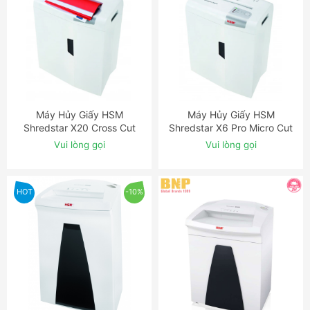
Máy Hủy Giấy HSM
Máy Hủy Giấy HSM
ĐẶT NGAY
ĐẶT NGAY
Shredstar X20 Cross Cut
Shredstar X6 Pro Micro Cut
Shredder
Shredder
Vui lòng gọi
Vui lòng gọi
HOT
-10%