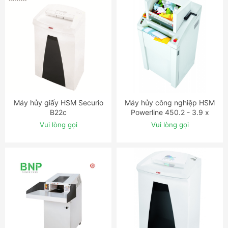
Máy hủy giấy HSM Securio
Máy hủy công nghiệp HSM
ĐẶT NGAY
ĐẶT NGAY
B22c
Powerline 450.2 - 3.9 x
40mm
Vui lòng gọi
Vui lòng gọi