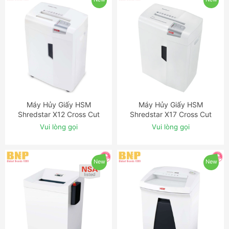
Máy Hủy Giấy HSM
Máy Hủy Giấy HSM
ĐẶT NGAY
ĐẶT NGAY
Shredstar X12 Cross Cut
Shredstar X17 Cross Cut
Shredder
Shredder
Vui lòng gọi
Vui lòng gọi
New
New