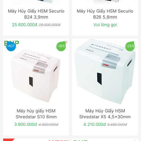
Máy Hủy Giấy HSM Securio
Máy Hủy Giấy HSM Securio
ĐẶT NGAY
ĐẶT NGAY
B24 3,9mm
B26 5,8mm
25.600.000đ
Vui lòng gọi
28.500.000đ
HOT
-18%
-25%
Máy hủy giấy HSM
Máy Hủy Giấy HSM
ĐẶT NGAY
ĐẶT NGAY
Shredstar S10 6mm
Shredstar X5 4,5x30mm
3.900.000đ
4.210.000đ
4.800.000đ
5.680.000đ