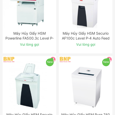
Máy Hủy Giấy HSM
Máy Hủy Giấy HSM Securio
ĐẶT NGAY
ĐẶT NGAY
Powerline FA500.3c Level P-
AF100c Level P-4 Auto Feed
5 Cross Cut Industrial
Shredder
Vui lòng gọi
Vui lòng gọi
Shredder
New
New
Máy Hủy Giấy HSM Securio
Máy Hủy Giấy HSM Pure 740
ĐẶT NGAY
ĐẶT NGAY