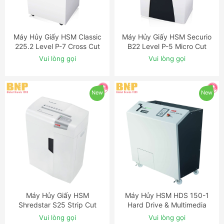
Máy Hủy Giấy HSM Classic
Máy Hủy Giấy HSM Securio
ĐẶT NGAY
ĐẶT NGAY
225.2 Level P-7 Cross Cut
B22 Level P-5 Micro Cut
Shredder with Automatic
Shredder
Vui lòng gọi
Vui lòng gọi
Oiler
New
New
Máy Hủy Giấy HSM
Máy Hủy HSM HDS 150-1
ĐẶT NGAY
ĐẶT NGAY
Shredstar S25 Strip Cut
Hard Drive & Multimedia
Shredder
Shredder
Vui lòng gọi
Vui lòng gọi