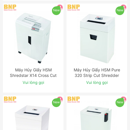
New
New
Máy Hủy Giấy HSM
Máy Hủy Giấy HSM Pure
ĐẶT NGAY
ĐẶT NGAY
Shredstar X14 Cross Cut
320 Strip Cut Shredder
Shredder
Vui lòng gọi
Vui lòng gọi
New
New