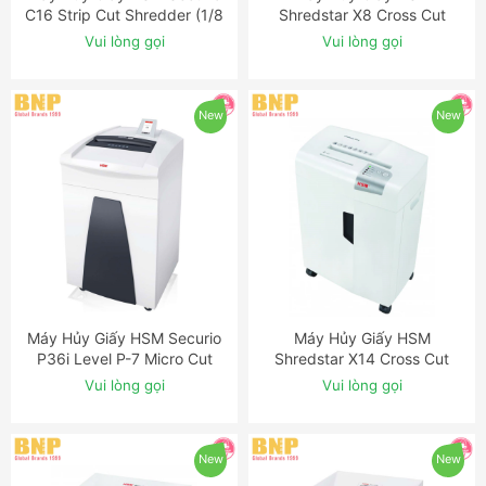
C16 Strip Cut Shredder (1/8
Shredstar X8 Cross Cut
inch)
Shredder
Vui lòng gọi
Vui lòng gọi
New
New
Máy Hủy Giấy HSM Securio
Máy Hủy Giấy HSM
ĐẶT NGAY
ĐẶT NGAY
P36i Level P-7 Micro Cut
Shredstar X14 Cross Cut
Shredder with OMDD Slot
Shredder
Vui lòng gọi
Vui lòng gọi
New
New