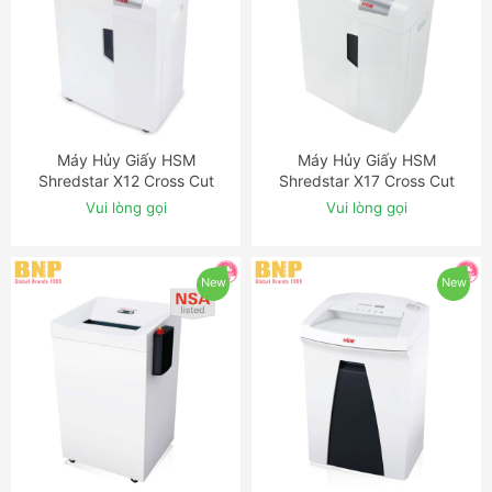
Máy Hủy Giấy HSM
Máy Hủy Giấy HSM
ĐẶT NGAY
ĐẶT NGAY
Shredstar X12 Cross Cut
Shredstar X17 Cross Cut
Shredder
Shredder
Vui lòng gọi
Vui lòng gọi
New
New