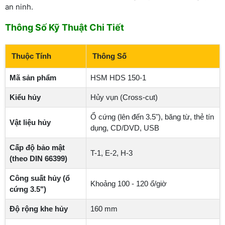
an ninh.
Thông Số Kỹ Thuật Chi Tiết
Thuộc Tính
Thông Số
Mã sản phẩm
HSM HDS 150-1
Kiểu hủy
Hủy vụn (Cross-cut)
Ổ cứng (lên đến 3.5"), băng từ, thẻ tín
Vật liệu hủy
dụng, CD/DVD, USB
Cấp độ bảo mật
T-1, E-2, H-3
(theo DIN 66399)
Công suất hủy (ổ
Khoảng 100 - 120 ổ/giờ
cứng 3.5")
Độ rộng khe hủy
160 mm