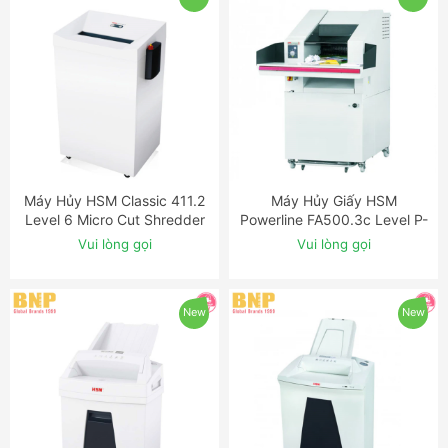
Máy Hủy HSM Classic 411.2
Máy Hủy Giấy HSM
ĐẶT NGAY
ĐẶT NGAY
Level 6 Micro Cut Shredder
Powerline FA500.3c Level P-
with OMDD Slot
5 Cross Cut Industrial
Vui lòng gọi
Vui lòng gọi
Shredder
New
New