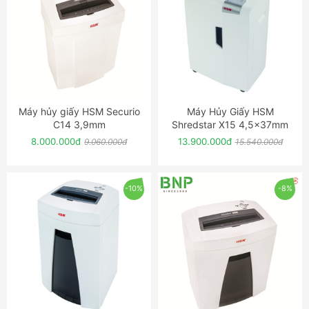
Máy hủy giấy HSM Securio
Máy Hủy Giấy HSM
ĐẶT NGAY
ĐẶT NGAY
C14 3,9mm
Shredstar X15 4,5x37mm
8.000.000đ
13.900.000đ
9.060.000đ
15.540.000đ
-10%
-8%