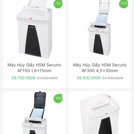
-5%
-12%
Máy Hủy Giấy HSM Securio
Máy Hủy Giấy HSM Securio
ĐẶT NGAY
ĐẶT NGAY
AF150 1,9x15mm
AF300 4,5x30mm
29.700.000đ
28.500.000đ
31.300.000đ
32.500.000đ
-10%