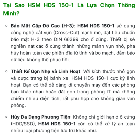
Tại Sao HSM HDS 150-1 Là Lựa Chọn Thông
Minh?
Bảo Mật Cấp Độ Cao (H-3)
:
HSM HDS 150-1
sử dụng
công nghệ cắt vụn (Cross-Cut) mạnh mẽ, đạt tiêu chuẩn
bảo mật H-3 theo DIN 66399 cho ổ cứng. Thiết bị sẽ
nghiền nát các ổ cứng thành những mảnh vụn nhỏ, phá
hủy hoàn toàn các phiến đĩa từ tính và bo mạch, đảm bảo
dữ liệu không thể phục hồi.
Thiết Kế Gọn Nhẹ và Linh Hoạt
: Với kích thước nhỏ gọn
và được trang bị bánh xe, HSM HDS 150-1 cực kỳ linh
hoạt. Bạn có thể dễ dàng di chuyển máy đến các phòng
ban khác nhau hoặc đặt gọn trong phòng IT mà không
chiếm nhiều diện tích, rất phù hợp cho không gian văn
phòng.
Hủy Đa Dạng Phương Tiện
: Không chỉ giới hạn ở ổ cứng
(HDD/SSD),
HSM HDS 150-1
còn có thể xử lý an toàn
nhiều loại phương tiện lưu trữ khác như: