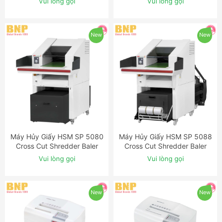
Vui lòng gọi
Vui lòng gọi
Shredder
New
New
Máy Hủy Giấy HSM SP 5080
Máy Hủy Giấy HSM SP 5088
ĐẶT NGAY
ĐẶT NGAY
Cross Cut Shredder Baler
Cross Cut Shredder Baler
Combination
Combination
Vui lòng gọi
Vui lòng gọi
New
New