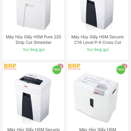
Máy Hủy Giấy HSM Pure 220
Máy Hủy Giấy HSM Securio
ĐẶT NGAY
ĐẶT NGAY
Strip Cut Shredder
C16 Level P-4 Cross Cut
Shredder
Vui lòng gọi
Vui lòng gọi
New
New
Máy Hủy Giấy HSM Securio
Máy Hủy Giấy HSM
ĐẶT NGAY
ĐẶT NGAY