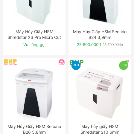
Máy Hủy Giấy HSM
Máy Hủy Giấy HSM Securio
ĐẶT NGAY
ĐẶT NGAY
Shredstar X6 Pro Micro Cut
B24 3,9mm
Shredder
Vui lòng gọi
25.600.000đ
28.500.000đ
HOT
-18%
Máy Hủy Giấy HSM Securio
Máy hủy giấy HSM
ĐẶT NGAY
ĐẶT NGAY
B26 5,8mm
Shredstar S10 6mm