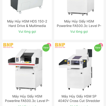
Máy Hủy HSM HDS 150-2
Máy Hủy Giấy HSM
ĐẶT NGAY
ĐẶT NGAY
Hard Drive & Multimedia
Powerline FA500.3c Level P-
Shredder
2 Strip Cut Industrial
Vui lòng gọi
Vui lòng gọi
Shredder
New
New
Máy Hủy Giấy HSM
Máy Hủy Giấy HSM SP
ĐẶT NGAY
ĐẶT NGAY
Powerline FA500.3c Level P-
4040V Cross Cut Shredder
3 Cross Cut Industrial
Baler Combination