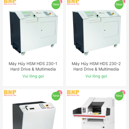
New
New
Máy Hủy HSM HDS 230-1
Máy Hủy HSM HDS 230-2
ĐẶT NGAY
ĐẶT NGAY
Hard Drive & Multimedia
Hard Drive & Multimedia
Shredder
Shredder
Vui lòng gọi
Vui lòng gọi
New
New