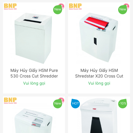
New
New
Máy Hủy Giấy HSM Pure
Máy Hủy Giấy HSM
ĐẶT NGAY
ĐẶT NGAY
530 Cross Cut Shredder
Shredstar X20 Cross Cut
Shredder
Vui lòng gọi
Vui lòng gọi
New
HOT
-10%