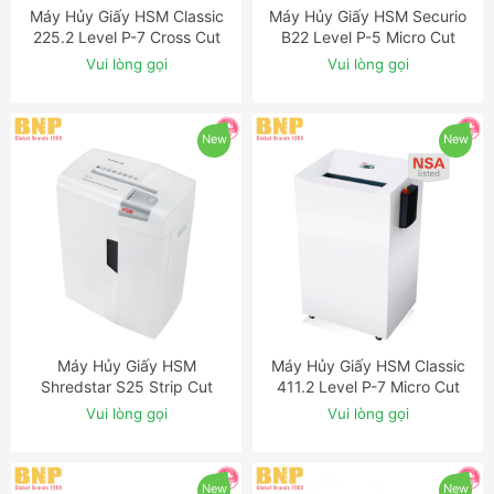
Máy Hủy Giấy HSM Classic
Máy Hủy Giấy HSM Securio
ĐẶT NGAY
ĐẶT NGAY
225.2 Level P-7 Cross Cut
B22 Level P-5 Micro Cut
Shredder with Automatic
Shredder
Vui lòng gọi
Vui lòng gọi
Oiler
New
New
Máy Hủy Giấy HSM
Máy Hủy Giấy HSM Classic
ĐẶT NGAY
ĐẶT NGAY
Shredstar S25 Strip Cut
411.2 Level P-7 Micro Cut
Shredder
Shredder with Auto-Oiler
Vui lòng gọi
Vui lòng gọi
New
New