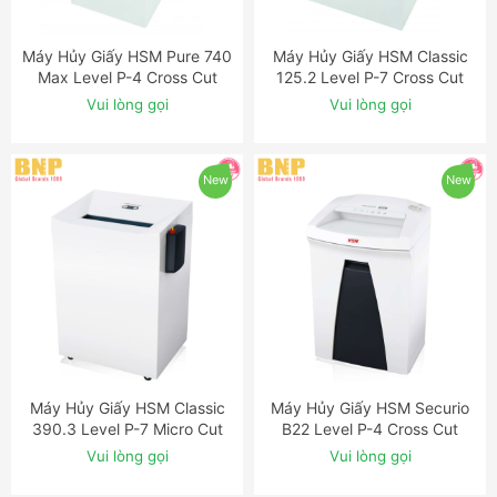
Máy Hủy Giấy HSM Pure 740
Máy Hủy Giấy HSM Classic
ĐẶT NGAY
ĐẶT NGAY
Max Level P-4 Cross Cut
125.2 Level P-7 Cross Cut
Shredder
Shredder with Automatic
Vui lòng gọi
Vui lòng gọi
Oiler
New
New
Máy Hủy Giấy HSM Classic
Máy Hủy Giấy HSM Securio
ĐẶT NGAY
ĐẶT NGAY
390.3 Level P-7 Micro Cut
B22 Level P-4 Cross Cut
Shredder with Automatic
Shredder
Vui lòng gọi
Vui lòng gọi
Oiler