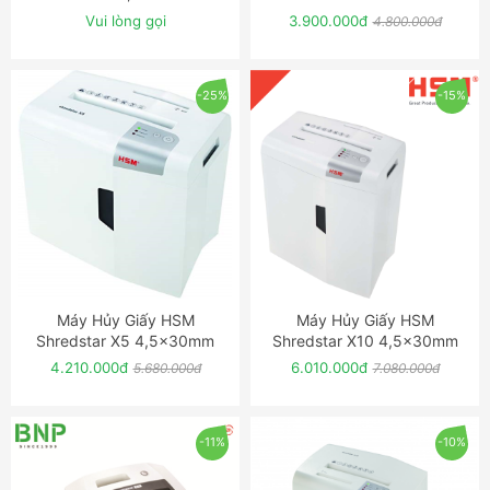
Vui lòng gọi
3.900.000đ
4.800.000đ
-25%
-15%
Máy Hủy Giấy HSM
Máy Hủy Giấy HSM
ĐẶT NGAY
ĐẶT NGAY
Shredstar X5 4,5x30mm
Shredstar X10 4,5x30mm
4.210.000đ
6.010.000đ
5.680.000đ
7.080.000đ
-11%
-10%