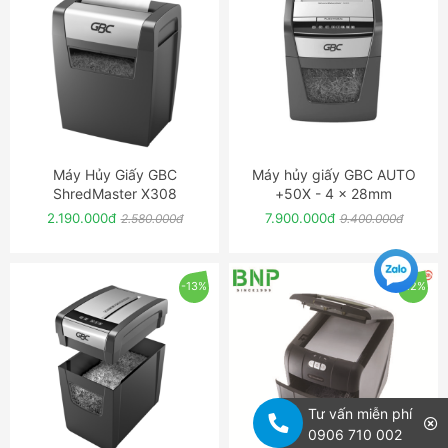
Máy Hủy Giấy GBC
Máy hủy giấy GBC AUTO
ĐẶT NGAY
ĐẶT NGAY
ShredMaster X308
+50X - 4 x 28mm
2.190.000đ
7.900.000đ
2.580.000đ
9.400.000đ
-13%
-12%
Tư vấn miễn phí
0906 710 002