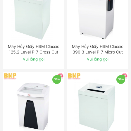
Máy Hủy Giấy HSM Classic
Máy Hủy Giấy HSM Classic
ĐẶT NGAY
ĐẶT NGAY
125.2 Level P-7 Cross Cut
390.3 Level P-7 Micro Cut
Shredder with Automatic
Shredder with Automatic
Vui lòng gọi
Vui lòng gọi
Oiler
Oiler
New
New