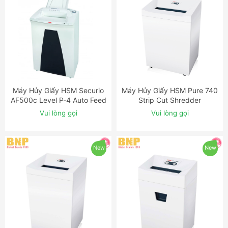
Máy Hủy Giấy HSM Securio
Máy Hủy Giấy HSM Pure 740
ĐẶT NGAY
ĐẶT NGAY
AF500c Level P-4 Auto Feed
Strip Cut Shredder
Shredder
Vui lòng gọi
Vui lòng gọi
New
New