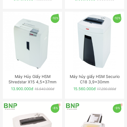
-10%
-10%
Máy Hủy Giấy HSM
Máy hủy giấy HSM Securio
ĐẶT NGAY
ĐẶT NGAY
Shredstar X15 4,5x37mm
C18 3,9x30mm
13.900.000đ
15.560.000đ
15.540.000đ
17.290.000đ
-8%
-9%