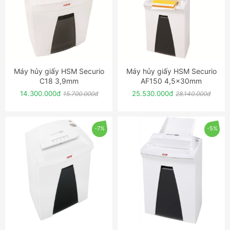
Máy hủy giấy HSM Securio
Máy hủy giấy HSM Securio
ĐẶT NGAY
ĐẶT NGAY
C18 3,9mm
AF150 4,5x30mm
14.300.000đ
25.530.000đ
15.700.000đ
28.140.000đ
-7%
-5%