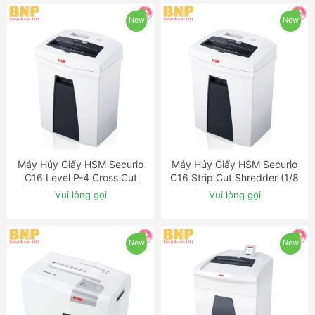
New
New
Máy Hủy Giấy HSM Securio
Máy Hủy Giấy HSM Securio
ĐẶT NGAY
ĐẶT NGAY
C16 Level P-4 Cross Cut
C16 Strip Cut Shredder (1/8
Shredder
inch)
Vui lòng gọi
Vui lòng gọi
New
New