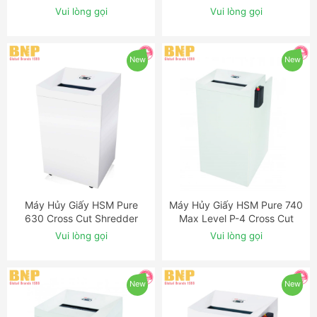
Shredder
Vui lòng gọi
Vui lòng gọi
New
New
Máy Hủy Giấy HSM Pure
Máy Hủy Giấy HSM Pure 740
ĐẶT NGAY
ĐẶT NGAY
630 Cross Cut Shredder
Max Level P-4 Cross Cut
Shredder
Vui lòng gọi
Vui lòng gọi
New
New