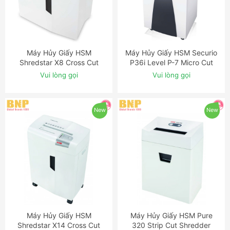
Máy Hủy Giấy HSM
Máy Hủy Giấy HSM Securio
ĐẶT NGAY
ĐẶT NGAY
Shredstar X8 Cross Cut
P36i Level P-7 Micro Cut
Shredder
Shredder with OMDD Slot
Vui lòng gọi
Vui lòng gọi
New
New
Máy Hủy Giấy HSM
Máy Hủy Giấy HSM Pure
ĐẶT NGAY
ĐẶT NGAY
Shredstar X14 Cross Cut
320 Strip Cut Shredder