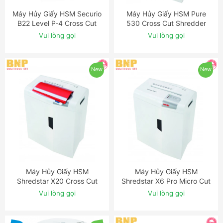
Máy Hủy Giấy HSM Securio
Máy Hủy Giấy HSM Pure
ĐẶT NGAY
ĐẶT NGAY
B22 Level P-4 Cross Cut
530 Cross Cut Shredder
Shredder
Vui lòng gọi
Vui lòng gọi
New
New
Máy Hủy Giấy HSM
Máy Hủy Giấy HSM
ĐẶT NGAY
ĐẶT NGAY
Shredstar X20 Cross Cut
Shredstar X6 Pro Micro Cut
Shredder
Shredder
Vui lòng gọi
Vui lòng gọi