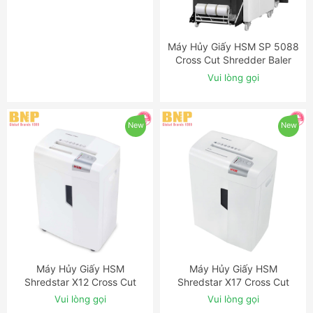
Máy Hủy Giấy HSM SP 5080
Máy Hủy Giấy HSM SP 5088
ĐẶT NGAY
ĐẶT NGAY
Cross Cut Shredder Baler
Cross Cut Shredder Baler
Combination
Combination
Vui lòng gọi
Vui lòng gọi
New
New
Máy Hủy Giấy HSM
Máy Hủy Giấy HSM
ĐẶT NGAY
ĐẶT NGAY
Shredstar X12 Cross Cut
Shredstar X17 Cross Cut
Shredder
Shredder
Vui lòng gọi
Vui lòng gọi