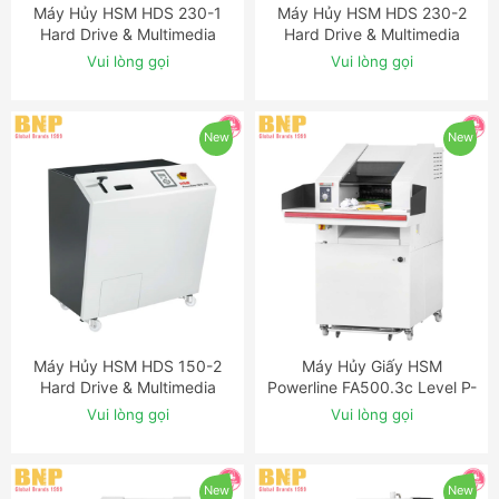
Máy Hủy HSM HDS 230-1
Máy Hủy HSM HDS 230-2
ĐẶT NGAY
ĐẶT NGAY
Hard Drive & Multimedia
Hard Drive & Multimedia
Shredder
Shredder
Vui lòng gọi
Vui lòng gọi
New
New
Máy Hủy HSM HDS 150-2
Máy Hủy Giấy HSM
ĐẶT NGAY
ĐẶT NGAY
Hard Drive & Multimedia
Powerline FA500.3c Level P-
Shredder
2 Strip Cut Industrial
Vui lòng gọi
Vui lòng gọi
Shredder
New
New