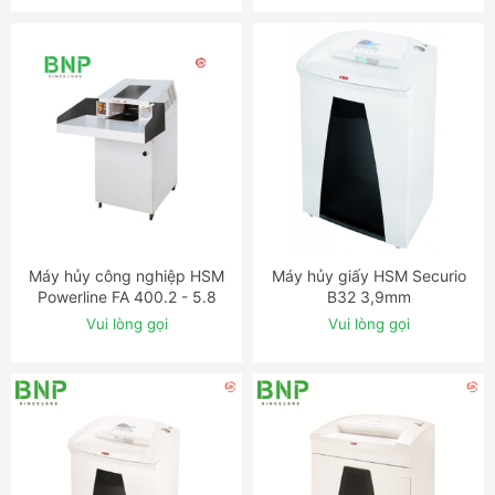
Máy hủy công nghiệp HSM
Máy hủy giấy HSM Securio
ĐẶT NGAY
ĐẶT NGAY
Powerline FA 400.2 - 5.8
B32 3,9mm
mm
Vui lòng gọi
Vui lòng gọi