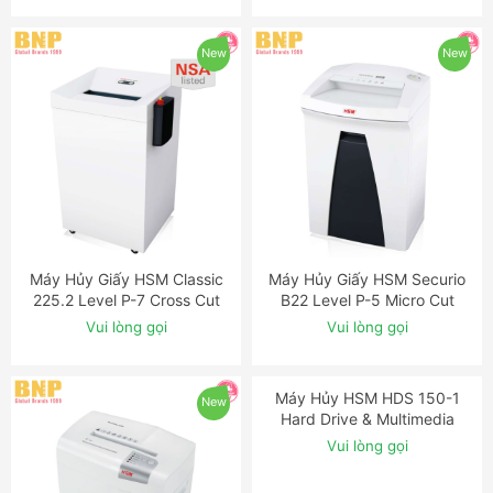
New
New
Máy Hủy Giấy HSM Classic
Máy Hủy Giấy HSM Securio
ĐẶT NGAY
ĐẶT NGAY
225.2 Level P-7 Cross Cut
B22 Level P-5 Micro Cut
Shredder with Automatic
Shredder
Vui lòng gọi
Vui lòng gọi
Oiler
New
New