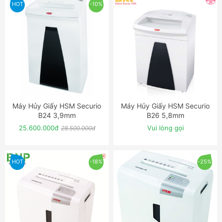
HOT
-10%
Máy Hủy Giấy HSM Securio
Máy Hủy Giấy HSM Securio
ĐẶT NGAY
ĐẶT NGAY
B24 3,9mm
B26 5,8mm
25.600.000đ
Vui lòng gọi
28.500.000đ
HOT
-18%
-25%