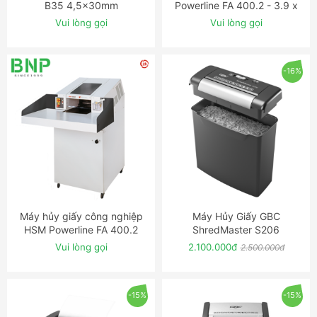
B35 4,5x30mm
Powerline FA 400.2 - 3.9 x
40mm
Vui lòng gọi
Vui lòng gọi
-16%
Máy hủy giấy công nghiệp
Máy Hủy Giấy GBC
ĐẶT NGAY
ĐẶT NGAY
HSM Powerline FA 400.2
ShredMaster S206
Vui lòng gọi
2.100.000đ
2.500.000đ
-15%
-15%