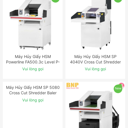
Máy Hủy Giấy HSM
Máy Hủy Giấy HSM SP
ĐẶT NGAY
ĐẶT NGAY
Powerline FA500.3c Level P-
4040V Cross Cut Shredder
3 Cross Cut Industrial
Baler Combination
Vui lòng gọi
Vui lòng gọi
Shredder
New
New