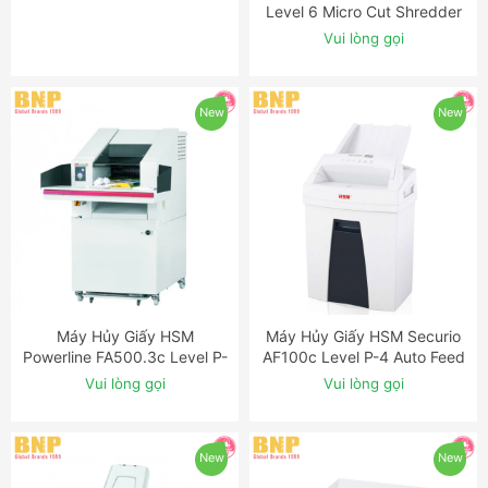
411.2 Level P-7 Micro Cut
Level 6 Micro Cut Shredder
Shredder with Auto-Oiler
with OMDD Slot
Vui lòng gọi
Vui lòng gọi
New
New
Máy Hủy Giấy HSM
Máy Hủy Giấy HSM Securio
ĐẶT NGAY
ĐẶT NGAY
Powerline FA500.3c Level P-
AF100c Level P-4 Auto Feed
5 Cross Cut Industrial
Shredder
Vui lòng gọi
Vui lòng gọi
Shredder
New
New