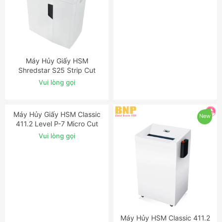
Máy Hủy Giấy HSM
Máy Hủy HSM HDS 150-1
ĐẶT NGAY
ĐẶT NGAY
Shredstar S25 Strip Cut
Hard Drive & Multimedia
Shredder
Shredder
Vui lòng gọi
Vui lòng gọi
New
New
Máy Hủy Giấy HSM Classic
Máy Hủy HSM Classic 411.2
ĐẶT NGAY
ĐẶT NGAY