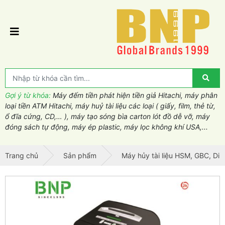
Gợi ý từ khóa:
Máy đếm tiền phát hiện tiền giả Hitachi, máy phân
loại tiền ATM Hitachi, máy huỷ tài liệu các loại ( giấy, film, thẻ từ,
ổ đĩa cứng, CD,… ), máy tạo sóng bìa carton lót đồ dễ vỡ, máy
đóng sách tự động, máy ép plastic, máy lọc không khí USA,...
Trang chủ
Sản phẩm
Máy hủy tài liệu HSM, GBC, Din