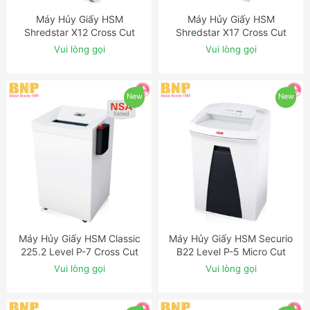
Máy Hủy Giấy HSM
Máy Hủy Giấy HSM
ĐẶT NGAY
ĐẶT NGAY
Shredstar X12 Cross Cut
Shredstar X17 Cross Cut
Shredder
Shredder
Vui lòng gọi
Vui lòng gọi
New
New
Máy Hủy Giấy HSM Classic
Máy Hủy Giấy HSM Securio
ĐẶT NGAY
ĐẶT NGAY
225.2 Level P-7 Cross Cut
B22 Level P-5 Micro Cut
Shredder with Automatic
Shredder
Vui lòng gọi
Vui lòng gọi
Oiler