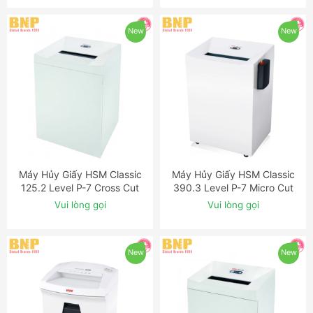
New
New
Máy Hủy Giấy HSM Classic
Máy Hủy Giấy HSM Classic
ĐẶT NGAY
ĐẶT NGAY
125.2 Level P-7 Cross Cut
390.3 Level P-7 Micro Cut
Shredder with Automatic
Shredder with Automatic
Vui lòng gọi
Vui lòng gọi
Oiler
Oiler
New
New