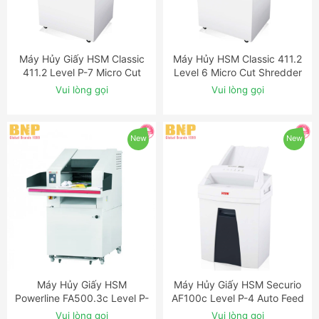
Máy Hủy Giấy HSM Classic
Máy Hủy HSM Classic 411.2
ĐẶT NGAY
ĐẶT NGAY
411.2 Level P-7 Micro Cut
Level 6 Micro Cut Shredder
Shredder with Auto-Oiler
with OMDD Slot
Vui lòng gọi
Vui lòng gọi
New
New
Máy Hủy Giấy HSM
Máy Hủy Giấy HSM Securio
ĐẶT NGAY
ĐẶT NGAY
Powerline FA500.3c Level P-
AF100c Level P-4 Auto Feed
5 Cross Cut Industrial
Shredder
Vui lòng gọi
Vui lòng gọi