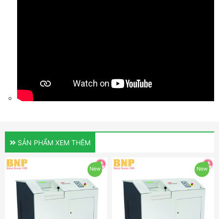
SẢN PHẨM XEM THÊM
New
New