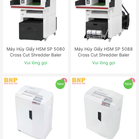
Máy Hủy Giấy HSM SP 5080
Máy Hủy Giấy HSM SP 5088
ĐẶT NGAY
ĐẶT NGAY
Cross Cut Shredder Baler
Cross Cut Shredder Baler
Combination
Combination
Vui lòng gọi
Vui lòng gọi
New
New