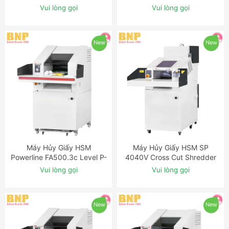
Shredder
2 Strip Cut Industrial
Vui lòng gọi
Vui lòng gọi
Shredder
New
New
Máy Hủy Giấy HSM
Máy Hủy Giấy HSM SP
ĐẶT NGAY
ĐẶT NGAY
Powerline FA500.3c Level P-
4040V Cross Cut Shredder
3 Cross Cut Industrial
Baler Combination
Vui lòng gọi
Vui lòng gọi
Shredder
New
New