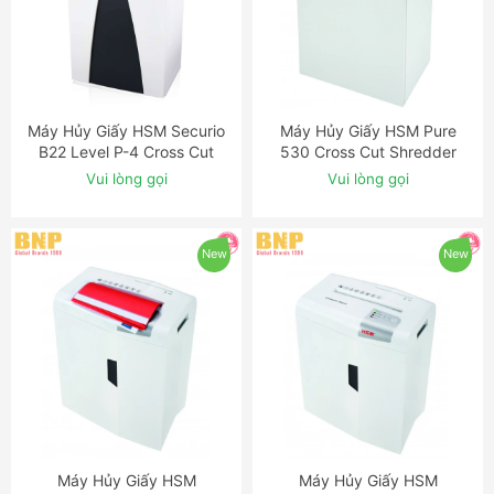
Máy Hủy Giấy HSM Securio
Máy Hủy Giấy HSM Pure
ĐẶT NGAY
ĐẶT NGAY
B22 Level P-4 Cross Cut
530 Cross Cut Shredder
Shredder
Vui lòng gọi
Vui lòng gọi
New
New
Máy Hủy Giấy HSM
Máy Hủy Giấy HSM
ĐẶT NGAY
ĐẶT NGAY