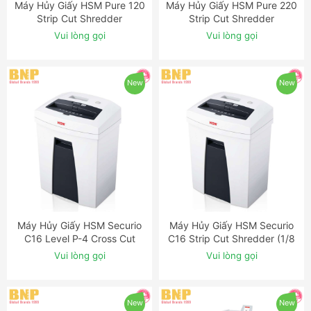
Máy Hủy Giấy HSM Pure 120
Máy Hủy Giấy HSM Pure 220
ĐẶT NGAY
ĐẶT NGAY
Strip Cut Shredder
Strip Cut Shredder
Vui lòng gọi
Vui lòng gọi
New
New
Máy Hủy Giấy HSM Securio
Máy Hủy Giấy HSM Securio
ĐẶT NGAY
ĐẶT NGAY
C16 Level P-4 Cross Cut
C16 Strip Cut Shredder (1/8
Shredder
inch)
Vui lòng gọi
Vui lòng gọi
New
New