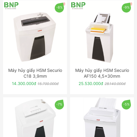
-8%
-9%
Máy hủy giấy HSM Securio
Máy hủy giấy HSM Securio
ĐẶT NGAY
ĐẶT NGAY
C18 3,9mm
AF150 4,5x30mm
14.300.000đ
25.530.000đ
15.700.000đ
28.140.000đ
-7%
-5%