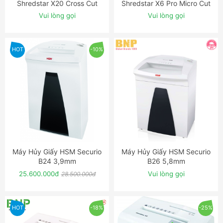
Shredstar X20 Cross Cut
Shredstar X6 Pro Micro Cut
Shredder
Shredder
Vui lòng gọi
Vui lòng gọi
HOT
-10%
Máy Hủy Giấy HSM Securio
Máy Hủy Giấy HSM Securio
ĐẶT NGAY
ĐẶT NGAY
B24 3,9mm
B26 5,8mm
25.600.000đ
Vui lòng gọi
28.500.000đ
HOT
-18%
-25%