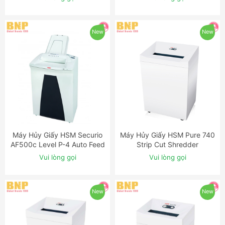
Shredder
New
New
Máy Hủy Giấy HSM Securio
Máy Hủy Giấy HSM Pure 740
ĐẶT NGAY
ĐẶT NGAY
AF500c Level P-4 Auto Feed
Strip Cut Shredder
Shredder
Vui lòng gọi
Vui lòng gọi
New
New