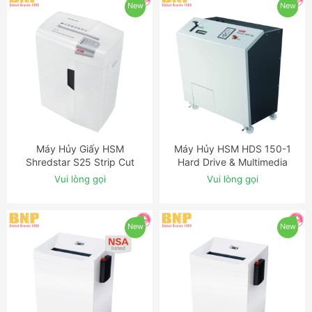
New
New
Máy Hủy Giấy HSM
Máy Hủy HSM HDS 150-1
ĐẶT NGAY
ĐẶT NGAY
Shredstar S25 Strip Cut
Hard Drive & Multimedia
Shredder
Shredder
Vui lòng gọi
Vui lòng gọi
New
New