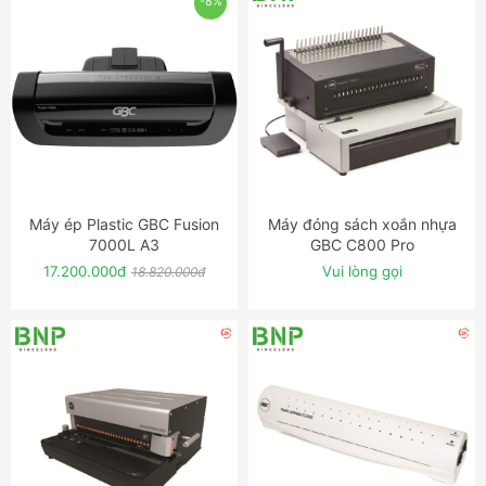
-8%
Máy ép Plastic GBC Fusion
Máy đóng sách xoắn nhựa
ĐẶT NGAY
ĐẶT NGAY
7000L A3
GBC C800 Pro
17.200.000đ
Vui lòng gọi
18.820.000đ