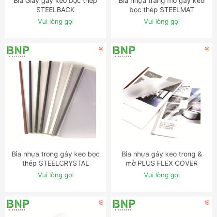
Bìa Giấy gáy keo bọc thép
Bìa nhựa trắng mờ gáy keo
ĐẶT NGAY
ĐẶT NGAY
STEELBACK
bọc thép STEELMAT
Vui lòng gọi
Vui lòng gọi
Bìa nhựa trong gáy keo bọc
Bìa nhựa gáy keo trong &
ĐẶT NGAY
ĐẶT NGAY
thép STEELCRYSTAL
mờ PLUS FLEX COVER
Vui lòng gọi
Vui lòng gọi