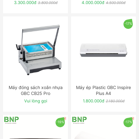
3000L A4)
3000L A3)
3.300.000đ
4.000.000đ
3.800.000đ
4.500.000đ
-17%
Máy đóng sách xoắn nhựa
Máy ép Plastic GBC Inspire
ĐẶT NGAY
ĐẶT NGAY
GBC CB25 Pro
Plus A4
Vui lòng gọi
1.800.000đ
2.180.000đ
-19%
-17%