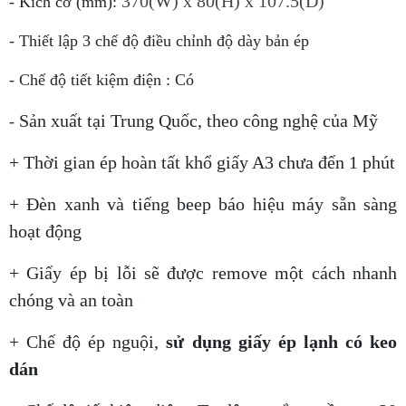
370(W) x 80(H) x 107.5(D)
- Kích cỡ (mm):
- Thiết lập 3 chế độ điều chỉnh độ dày bản ép
- Chế độ tiết kiệm điện : Có
Sản xuất tại Trung Quốc, theo công nghệ của Mỹ
-
+ Thời gian ép hoàn tất khổ giấy A3 chưa đến 1 phút
+ Đèn xanh và tiếng beep báo hiệu máy sẵn sàng
hoạt động
+ Giấy ép bị lỗi sẽ được remove một cách nhanh
chóng và an toàn
+ Chế độ ép nguội,
sử dụng giấy ép lạnh có keo
dán