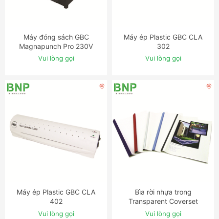
Máy đóng sách GBC
Máy ép Plastic GBC CLA
ĐẶT NGAY
ĐẶT NGAY
Magnapunch Pro 230V
302
UK/EU
Vui lòng gọi
Vui lòng gọi
Máy ép Plastic GBC CLA
Bìa rời nhựa trong
ĐẶT NGAY
ĐẶT NGAY
402
Transparent Coverset
Vui lòng gọi
Vui lòng gọi